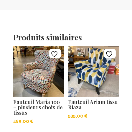
Produits similaires
Fauteuil Maria 100
Fauteuil Ariam tissu
– plusieurs choix de
Riaza
tissus
535,00
€
489,00
€