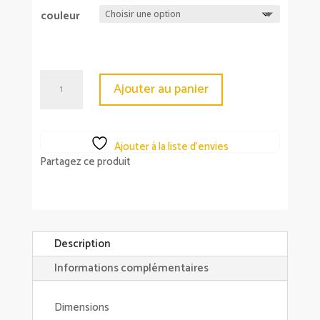
couleur
quantité
Ajouter au panier
de
Fauteuil
Memento
Ajouter à la liste d’envies
pivotant
Partagez ce produit
pied
chromé
-
4
coloris
Description
-
Informations complémentaires
Athezza
Hanjel
Dimensions