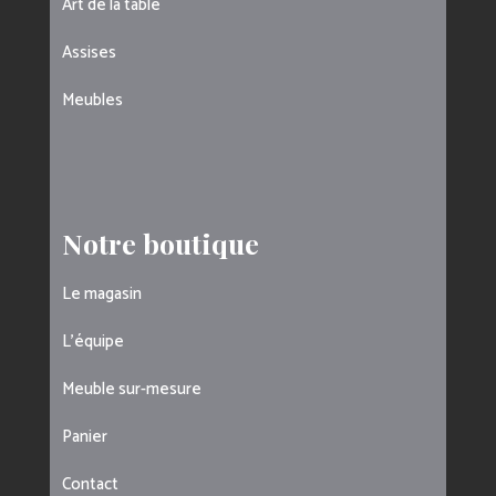
Art de la table
Assises
Meubles
Notre boutique
Le magasin
L’équipe
Meuble sur-mesure
Panier
Contact