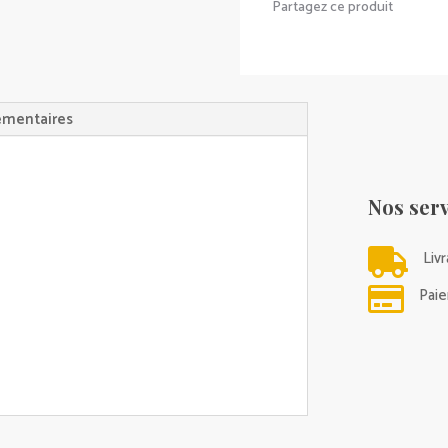
Partagez ce produit
HAOMY
(HARMONY)
émentaires
Nos serv

Liv

Paie