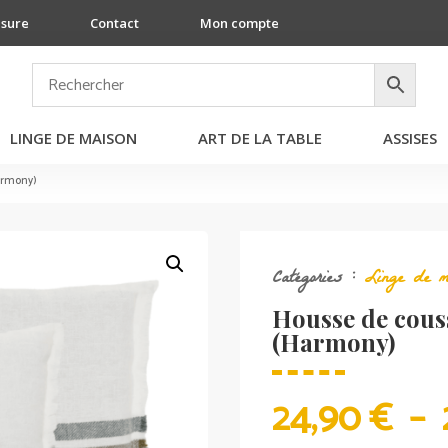
esure
Contact
Mon compte
LINGE DE MAISON
ART DE LA TABLE
ASSISES
armony)
Catégories :
Linge de m
Housse de cous
(Harmony)
24,90
€
–