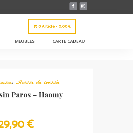
0 Article
0,00 €
MEUBLES
CARTE CADEAU
aison
,
Housse de coussin
sin Paros – Haomy
PLAGE
29,90
€
DE