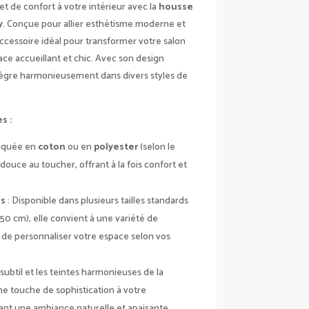
PRIX :
et de confort à votre intérieur avec la
housse
24,90 €
y
. Conçue pour allier esthétisme moderne et
À
’accessoire idéal pour transformer votre salon
29,90 €
e accueillant et chic. Avec son design
intègre harmonieusement dans divers styles de
s :
riquée en
coton
ou en
polyester
(selon le
douce au toucher, offrant à la fois confort et
es
: Disponible dans plusieurs tailles standards
 cm), elle convient à une variété de
 de personnaliser votre espace selon vos
 subtil et les teintes harmonieuses de la
e touche de sophistication à votre
ant une ambiance naturelle et apaisante.