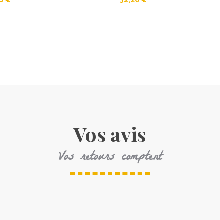
90
€
32,20
€
Vos avis
Vos retours comptent