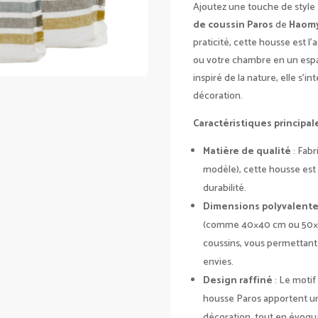
Ajoutez une touche de style 
de coussin Paros
de
Haom
praticité, cette housse est l
ou votre chambre en un espac
inspiré de la nature, elle s’
décoration.
Caractéristiques principale
Matière de qualité
: Fab
modèle), cette housse est 
durabilité.
Dimensions polyvalent
(comme 40×40 cm ou 50×50
coussins, vous permettant
envies.
Design raffiné
: Le motif
housse Paros apportent un
décoration, tout en évoqu