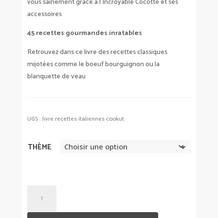
vous sainement grâce à l’Incroyable Cocotte et ses
accessoires
45 recettes gourmandes inratables
Retrouvez dans ce livre des recettes classiques
mijotées comme le boeuf bourguignon ou la
blanquette de veau
UGS :
livre recettes italiennes cookut
THÈME
QUANTITÉ
DE
LIVRE