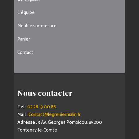
L’équipe
Meuble sur-mesure
Panier
Contact
Nous contacter
Tel
:
02 28 13 00 88
Mail
:
Contact@legreniermalin.fr
Adresse
: 3 Av. Georges Pompidou, 85200
Fontenay-le-Comte