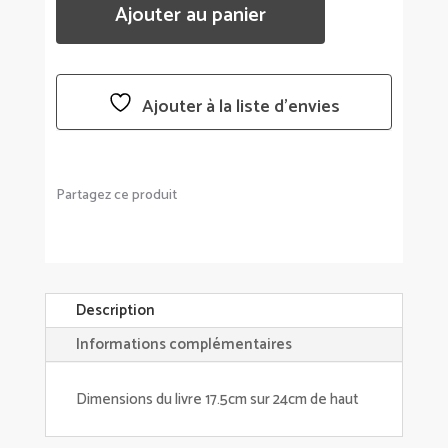
Ajouter au panier
RECETTES
DE
L'INCROYABLE
COCOTTE
Ajouter à la liste d’envies
-3
THÈMES
AU
CHOIX
Partagez ce produit
-
COOKUT
Description
Informations complémentaires
Dimensions du livre 17.5cm sur 24cm de haut