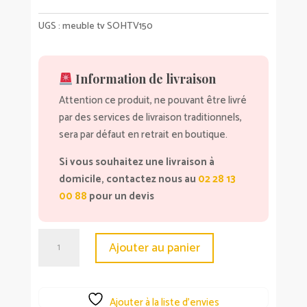
UGS :
meuble tv SOHTV150
Information de livraison
Attention ce produit, ne pouvant être livré
par des services de livraison traditionnels,
sera par défaut en retrait en boutique.
Si vous souhaitez une livraison à
domicile, contactez nous au
02 28 13
00 88
pour un devis
quantité
Ajouter au panier
de
Meuble
Tv
Ajouter à la liste d’envies
3