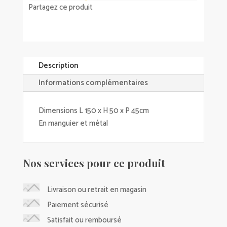
Partagez ce produit
tiroirs
manguier
et
métal
Description
Informations complémentaires
Dimensions L 150 x H 50 x P 45cm
En manguier et métal
Nos services pour ce produit
Livraison ou retrait en magasin
Paiement sécurisé
Satisfait ou remboursé