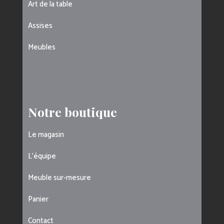
Art de la table
Assises
Meubles
Notre boutique
Le magasin
L’équipe
Meuble sur-mesure
Panier
Contact