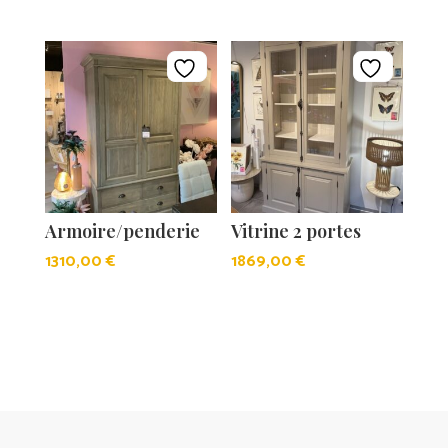
de
prix :
1239,0
à
1596,
Armoire/penderie
Vitrine 2 portes
1310,00
€
1869,00
€