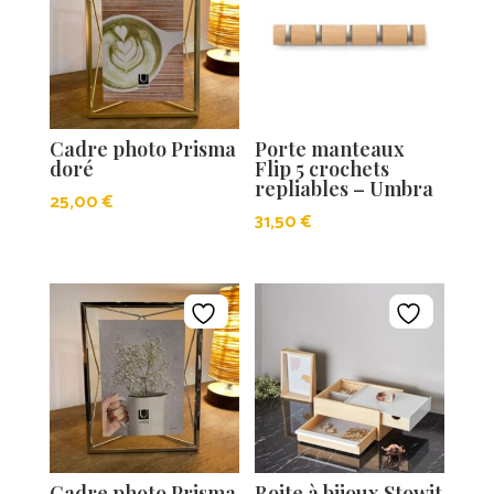
Cadre photo Prisma
Porte manteaux
doré
Flip 5 crochets
repliables – Umbra
25,00
€
31,50
€
Cadre photo Prisma
Boite à bijoux Stowit