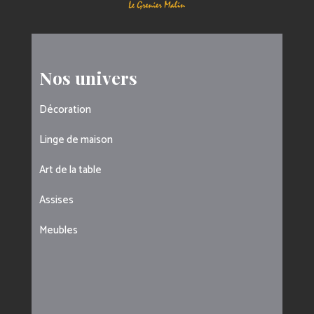
Nos univers
Décoration
Linge de maison
Art de la table
Assises
Meubles