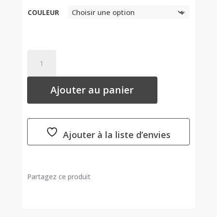
COULEUR
QUANTITÉ
DE
PELUCHE
Ajouter au panier
FRIENDLY
KANINI
DEEP
SAFFRON
-
Ajouter à la liste d’envies
BUKOWSKI
-
2
Partagez ce produit
COULEURS
AU
CHOIX