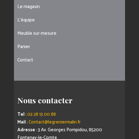
Le magasin
L’équipe
Meuble sur-mesure
Panier
Contact
Nous contacter
Tel
:
02 28 13 00 88
Mail
:
Contact@legreniermalin.fr
Adresse
: 3 Av. Georges Pompidou, 85200
Fontenay-le-Comte