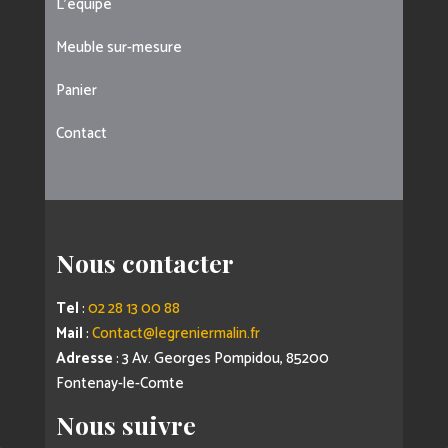
L’équipe
Meuble sur-mesure
Panier
Contact
Nous contacter
Tel
:
02 28 13 00 88
Mail
:
Contact@legreniermalin.fr
Adresse
: 3 Av. Georges Pompidou, 85200
Fontenay-le-Comte
Nous suivre