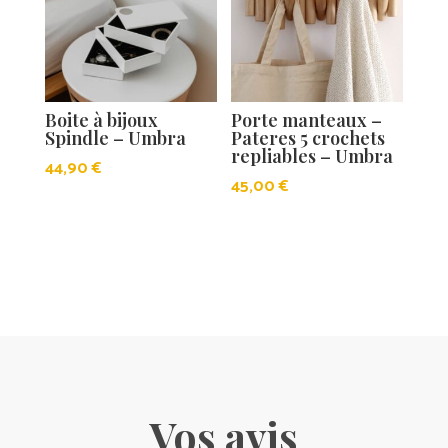
Boite à bijoux
Porte manteaux –
Spindle – Umbra
Pateres 5 crochets
repliables – Umbra
44,90
€
45,00
€
Vos avis