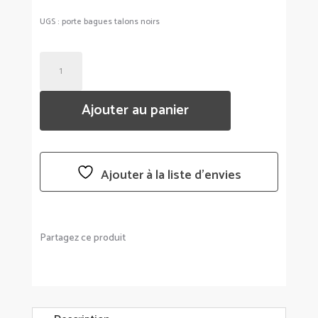
UGS :
porte bagues talons noirs
QUANTITÉ
DE
PORTE
Ajouter au panier
BAGUES
TALON
NOIR
-
Ajouter à la liste d’envies
BALVI
Partagez ce produit