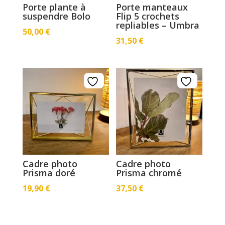
Porte plante à
Porte manteaux
suspendre Bolo
Flip 5 crochets
repliables – Umbra
50,00
€
31,50
€
Cadre photo
Cadre photo
Prisma doré
Prisma chromé
19,90
€
37,50
€