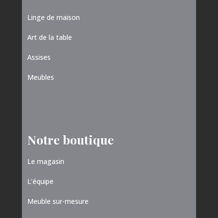
Linge de maison
Art de la table
Assises
Meubles
Notre boutique
Le magasin
L’équipe
Meuble sur-mesure