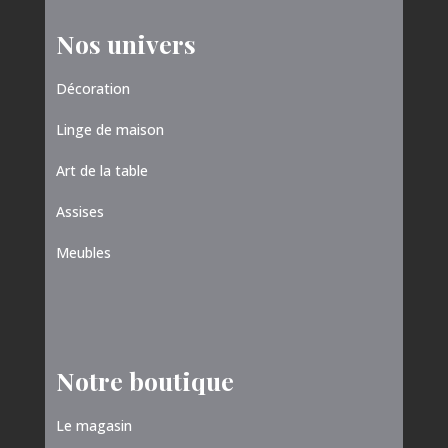
Nos univers
Décoration
Linge de maison
Art de la table
Assises
Meubles
Notre boutique
Le magasin