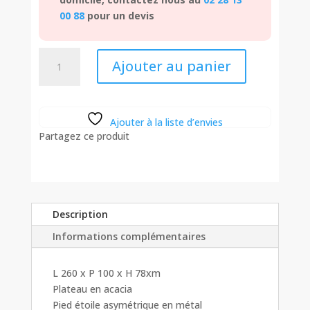
00 88
pour un devis
quantité
Ajouter au panier
de
Table
repas
Delfin
Ajouter à la liste d’envies
bois
Partagez ce produit
et
métal
Description
Informations complémentaires
L 260 x P 100 x H 78xm
Plateau en acacia
Pied étoile asymétrique en métal