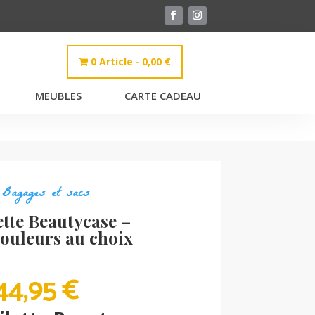
0 Article
0,00 €
MEUBLES
CARTE CADEAU
,
Bagages et sacs
ette Beautycase –
couleurs au choix
PLAGE
44,95
€
DE