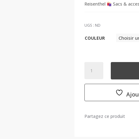
Reisenthel
Sacs & acces
UGS :
ND
COULEUR
QUANTITÉ
DE
TROUSSE
DE
Ajou
TOILETTE
BEAUTYCASE
-
REISENTHEL
Partagez ce produit
-
2
COULEURS