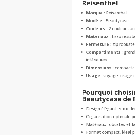
Reisenthel
Marque
: Reisenthel
Modèle
: Beautycase
Couleurs
: 2 couleurs au
Matériaux
: tissu résist
Fermeture
: zip robuste
Compartiments
: gran
intérieures
Dimensions
: compactes
Usage
: voyage, usage 
Pourquoi choisir
Beautycase de 
Design élégant et moder
Organisation optimale p
Matériaux robustes et fa
Format compact, idéal p