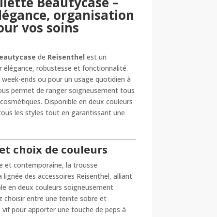
PRIX :
ilette Beautycase –
39,95 €
élégance, organisation
À
pour vos soins
44,95 €
Beautycase
de
Reisenthel
est un
r élégance, robustesse et fonctionnalité.
, week-ends ou pour un usage quotidien à
vous permet de ranger soigneusement tous
t cosmétiques. Disponible en deux couleurs
tous les styles tout en garantissant une
et choix de couleurs
e et contemporaine, la trousse
a lignée des accessoires Reisenthel, alliant
nible en deux couleurs soigneusement
 choisir entre une teinte sobre et
us vif pour apporter une touche de peps à