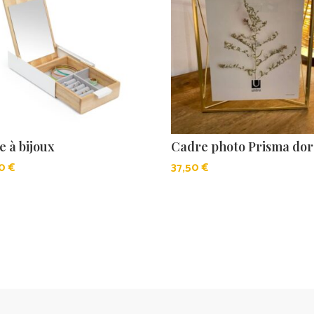
e à bijoux
Cadre photo Prisma do
90
€
37,50
€