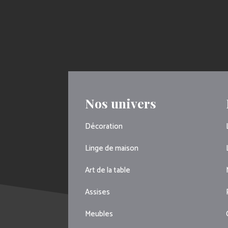
Nos univers
Décoration
Linge de maison
Art de la table
Assises
Meubles