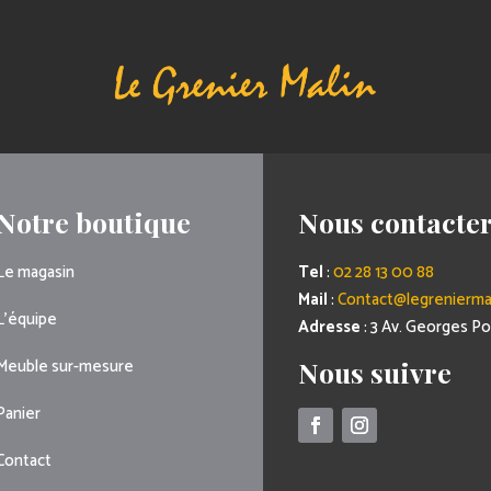
Notre boutique
Nous contacte
Le magasin
Tel
:
02 28 13 00 88
Mail
:
Contact@legreniermal
L’équipe
Adresse
: 3 Av. Georges 
Meuble sur-mesure
Nous suivre
Panier
Contact