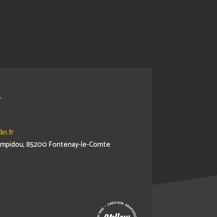
r
in.fr
Pompidou, 85200 Fontenay-le-Comte