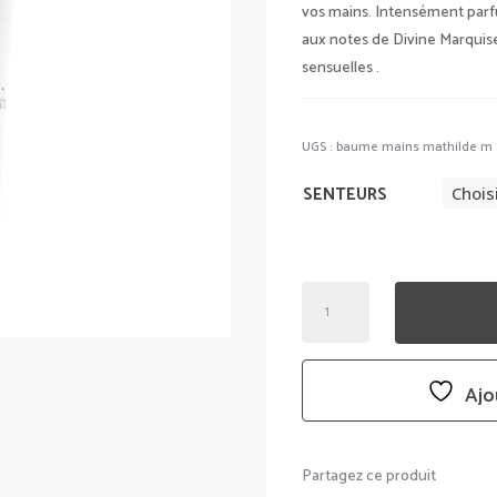
vos mains. Intensément parfum
aux notes de Divine Marquis
sensuelles .
UGS :
baume mains mathilde m
SENTEURS
QUANTITÉ
DE
BAUME
MAINS
Ajo
-
MATHILDE
M
Partagez ce produit