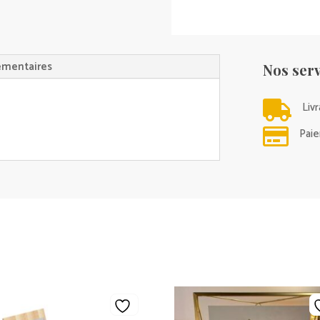
émentaires
Nos serv

Liv

Paie