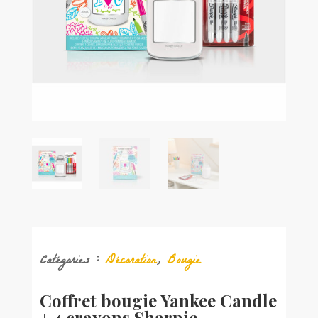
Catégories :
Décoration
,
Bougie
Coffret bougie Yankee Candle
+ 4 crayons Sharpie