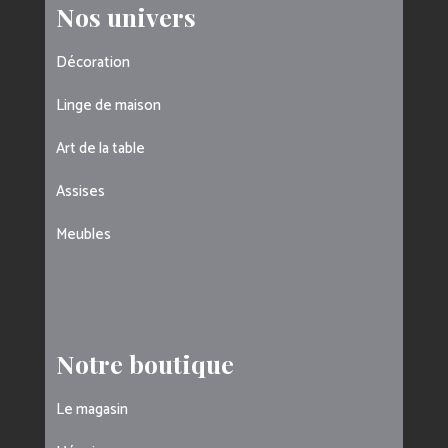
Nos univers
Décoration
Linge de maison
Art de la table
Assises
Meubles
Notre boutique
Le magasin