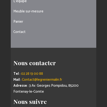
L’équipe
Meuble sur-mesure
Panier
Contact
Nous contacter
Tel
:
02 28 13 00 88
Mail
:
Contact@legreniermalin.fr
Adresse
: 3 Av. Georges Pompidou, 85200
Fontenay-le-Comte
Nous suivre