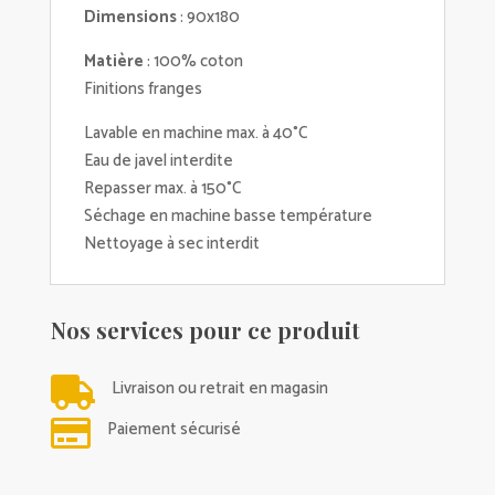
Dimensions
: 90x180
Matière
: 100% coton
Finitions franges
Lavable en machine max. à 40°C
Eau de javel interdite
Repasser max. à 150°C
Séchage en machine basse température
Nettoyage à sec interdit
Nos services pour ce produit

Livraison ou retrait en magasin

Paiement sécurisé