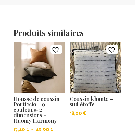
Produits similaires
Housse de coussin
Coussin khanta –
Porticcio – 9
sud étoffe
couleurs- 2
18,00
€
dimensions –
Haomy Harmony
Plage
17,40
€
–
49,90
€