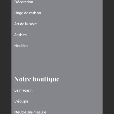
Décoration
Linge de maison
Art de la table
Assises
Meubles
Notre boutique
Le magasin
L’équipe
Meuble sur-mesure