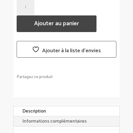
QUANTITÉ
DE
DRAP
Ajouter au panier
DE
PLAGE
PESTAMAL
MARINIÈRE
Ajouter à la liste d’envies
HAOMY
(HARMONY)
-
2
Partagez ce produit
COULEURS
AU
CHOIX
Description
Informations complémentaires