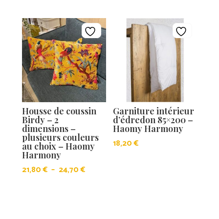
de
prix :
17,40 €
à
49,90 €
Housse de coussin
Garniture intérieur
Birdy – 2
d’édredon 85×200 –
dimensions –
Haomy Harmony
plusieurs couleurs
18,20
€
au choix – Haomy
Harmony
Plage
21,80
€
–
24,70
€
de
prix :
21,80 €