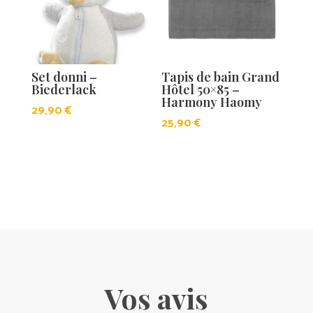
Set donni –
Tapis de bain Grand
Biederlack
Hôtel 50×85 –
Harmony Haomy
29,90
€
25,90
€
Vos avis