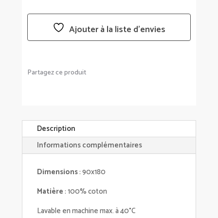
TUITTI
-
Ajouter à la liste d’envies
HAOMY
(HARMONY)
3
COULEURS
Partagez ce produit
AU
CHOIX
Description
Informations complémentaires
Dimensions
: 90x180
Matière
: 100% coton
Lavable en machine max. à 40°C