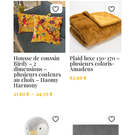
Housse de coussin
Plaid luxe 130×170 –
Birdy – 2
plusieurs coloris-
dimensions –
Amadeus
plusieurs couleurs
62,50
€
au choix – Haomy
Harmony
Plage
21,80
€
–
24,70
€
de
prix :
21,80 €
à
24,70 €