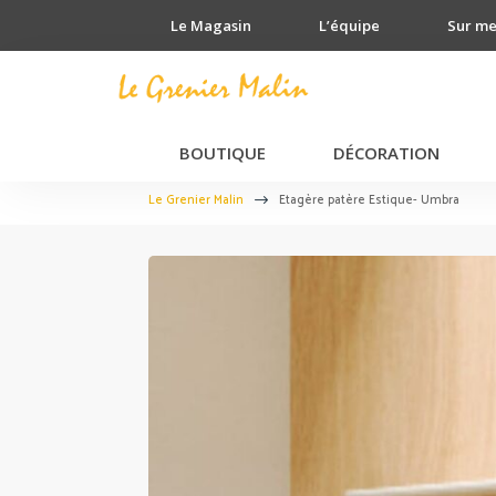
Le Magasin
L’équipe
Sur m
BOUTIQUE
DÉCORATION
Le Grenier Malin
Etagère patère Estique- Umbra
$