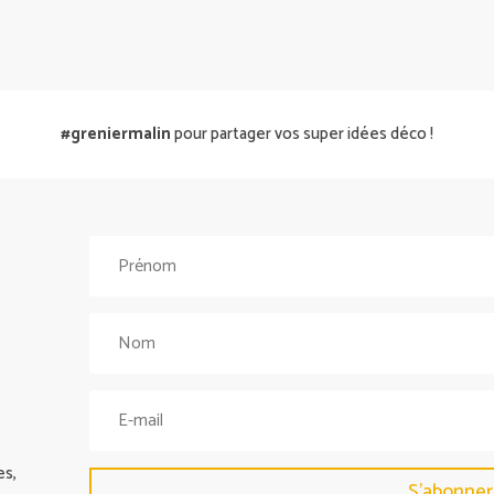
#greniermalin
pour partager vos super idées déco !
es,
S'abonner