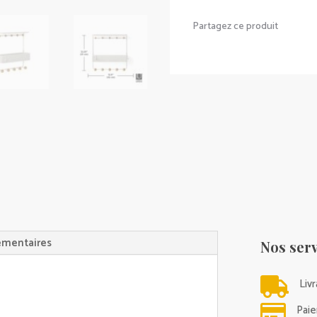
Partagez ce produit
émentaires
Nos serv

Liv

Paie