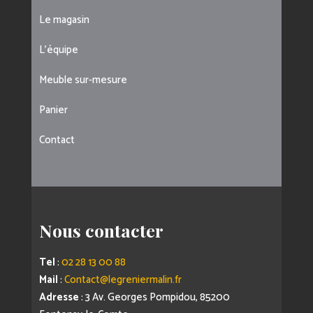
Le magasin
L’équipe
Meuble sur-mesure
Panier
Contact
Nous contacter
Tel
:
02 28 13 00 88
Mail
:
Contact@legreniermalin.fr
Adresse
: 3 Av. Georges Pompidou, 85200