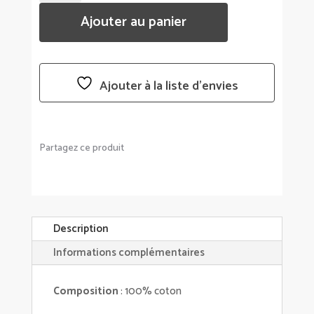
NAPPE
Ajouter au panier
EN
COTON
-
INTEMPOREL
Ajouter à la liste d’envies
-
SUD
ETOFFE
-
Partagez ce produit
DIFFÉRENTS
COLORIS
ET
TAILLES
Description
Informations complémentaires
Composition
: 100% coton