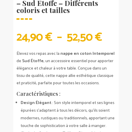
– Sud Etoffe – Différents
coloris et tailles
PLAG
24,90
€
–
52,50
€
DE
PRIX :
24,90
Élevez vos repas avec la
nappe en coton Intemporel
À
de
Sud Étoffe
, un accessoire essentiel pour apporter
52,50 
élégance et chaleur à votre table. Conçue dans un
tissu de qualité, cette nappe allie esthétique classique
et praticité, parfaite pour toutes les occasions.
Caractéristiques :
Design Élégant
: Son style intemporel et ses lignes
épurées s’adaptent à tous les décors, qu’ils soient
modernes, rustiques ou traditionnels, apportant une
touche de sophistication à votre salle à manger.