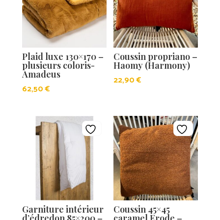
Plaid luxe 130×170 –
Coussin propriano –
plusieurs coloris-
Haomy (Harmony)
Amadeus
22,90
€
62,50
€
Garniture intérieur
Coussin 45×45
d’édredon 85×200 –
caramel Erode –