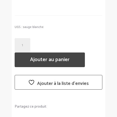
UGS :
sauge blanche
QUANTITÉ
DE
SAUGE
Ajouter au panier
BLANCHE
DE
CALIFORNIE
À
Ajouter à la liste d’envies
BRÛLER
-
VEEGREEN
Partagez ce produit