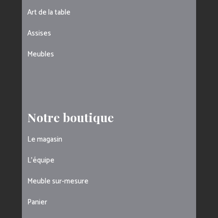
Art de la table
Assises
Meubles
Notre boutique
Le magasin
L’équipe
Meuble sur-mesure
Panier