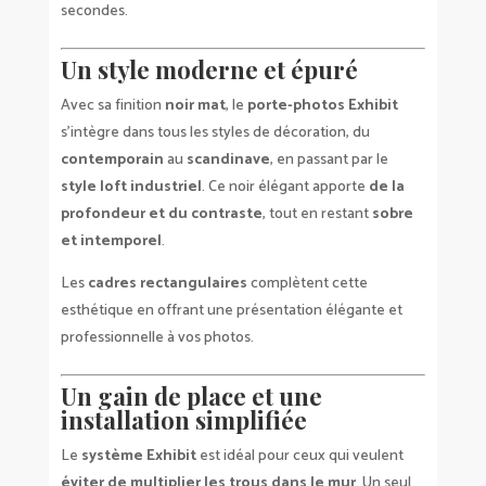
secondes.
Un style moderne et épuré
Avec sa finition
noir mat
, le
porte-photos Exhibit
s’intègre dans tous les styles de décoration, du
contemporain
au
scandinave
, en passant par le
style loft industriel
. Ce noir élégant apporte
de la
profondeur et du contraste
, tout en restant
sobre
et intemporel
.
Les
cadres rectangulaires
complètent cette
esthétique en offrant une présentation élégante et
professionnelle à vos photos.
Un gain de place et une
installation simplifiée
Le
système Exhibit
est idéal pour ceux qui veulent
éviter de multiplier les trous dans le mur
. Un seul