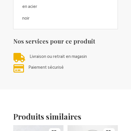
en acier
noir
Nos services pour ce produit

Livraison ou retrait en magasin

Paiement sécurisé
Produits similaires